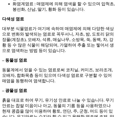
화염계염료 : 매염제에 의해 염색을 할 수 있으며 압척초,
봉선화, 산남, 딸기, 황화 등이 있습니다.
다색성 염료
대부분 식물염료가 여기에 속하며 매염제에 의해 다양한 색상
으로 변화와 발색되는 염료로 꼭두서니, 자초, 밤, 도토리 닭의
장풀(계장초), 오배자, 석류, 매실나무, 소방목, 쑥, 동백, 차, 강
황 등 수 많은 식물이 해당되며, 가열하여 추출 또는 찧어서 생
으로 염색하는 방법 등이 있습니다.
– 동물성 염료
동물계에서 얻을 수 있는 염료로써 코치닐, 커미즈, 보라조개,
오배자, 합화목층 등이 있으며 다색성 염료로 구분할 수 있어
매염을 동행하여 염색합니다.
– 광물성 염료
흙을 대표로 하여 무기, 유기성 안료로 나눌 수 있습니다. 무기
안료는 찹쌀 미음이나 아교, 동물의 기름 등을 사용하였으나
현재 콩즙을 많이 이용하며 황토, 연단, 주, 군청, 머드 등이 있
습니다. 유기안료는 수지라 할 수 있고 용해한 염조에 조제, 약