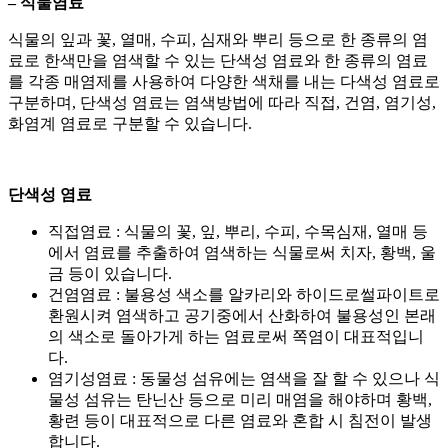
– 식물염료
식물의 잎과 꽃, 열매, 수피, 심재와 뿌리 등으로 한 종류의 염
료로 한색만을 염색할 수 있는 단색성 염료와 한 종류의 염료
를 각종 매염제를 사용하여 다양한 색채를 내는 다색성 염료로
구분하며, 단색성 염료는 염색방법에 따라 직접, 건염, 염기성,
화염계 염료로 구분할 수 있습니다.
단색성 염료
직접염료 : 식물의 꽃, 잎, 뿌리, 수피, 수목심재, 열매 등
에서 염료를 추출하여 염색하는 식물로써 치자, 황백, 울
금 등이 있습니다.
건염염료 : 불용성 색소를 알카리와 하이드로썰파이트로
환원시켜 염색하고 공기중에서 산화하여 불용성인 본래
의 색소로 돌아가게 하는 염료로써 쪽염이 대표적입니
다.
염기성염료 : 동물성 섬유에는 염색을 잘 할 수 있으나 식
물성 섬유는 탄닌산 등으로 미리 매염을 해야하며 황백,
황련 등이 대표적으로 다른 염료와 혼합 시 침전이 발생
합니다.