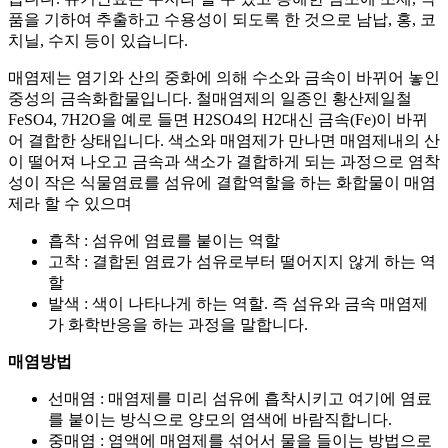
품을 기하여 추출하고 수용성이 되도록 한 것으로 남납, 홍, 코
치닐, 수지 등이 있습니다.
매염제는 염기와 산의 중화에 의해 수소와 금속이 바뀌어 놓인
중성의 금속화합물입니다. 철매염제의 일종인 황산제일철
FeSO4, 7H2O을 예로 들면 H2SO4의 H2대신 금속(Fe)이 바뀌
어 결합한 상태입니다. 색소와 매염제가 만나면 매염제내의 산
이 떨어져 나오고 금속과 색소가 결합하게 되는 과정으로 염착
성이 작은 식물염료를 섬유에 결합역할을 하는 화합물이 매염
제라 할 수 있으며
흡착 : 섬유에 염료를 붙이는 역할
고착 : 결합된 염료가 섬유로부터 떨어지지 않게 하는 역
할
발색 : 색이 나타나게 하는 역할. 즉 섬유와 금속 매염제
가 화학반응을 하는 과정을 말합니다.
매염방법
선매염 : 매염제를 미리 섬유에 흡착시키고 여기에 염료
를 붙이는 방식으로 양모의 염색에 바람직합니다.
중매염 : 염액에 매염제를 섞어서 물을 들이는 방법으로