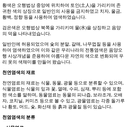
황색은 오행법상 중앙에 위치하여 토인(土人)을 가리키며 존
귀한 색의 상징으로 일반인의 사용을 금지하였고 치자, 울금,
황백, 정향 등을 사용하여 염색하였습니다.
검은색은 오행법상 북쪽을 가리키며 물(水)을 상징하고 음양
의 덕을 나타내었습니다.
일반인에 허용되었으며 숯의 분말, 갈매, 나무껍질 등을 사용
하여 염색하였으며 이와 같은 우리나라의 전통염색은 음양오
행 사상개념을 준용하여 아름다운 자연의 색으로 변화되며 우
리 옷의 색채미를 만들어 왔습니다.
천연염색의 재료
천연염료의 재료는 식물, 동물, 광물 등으로 분류할 수 있으며,
식물염료는 식물의 잎과 꽃, 열매, 수피, 심재, 뿌리 등에 포함
된 색소를 말하며, 동물염료는 동물의 피나즙, 보라조개, 오배
자, 코치닐, 커미즈 등으로 볼 수 있고, 광물염료는 각종 돌가루
나 황토, 머드, 숯, 화산재 등 흙과 광물질 등이 있습니다.
천염염색의 분류