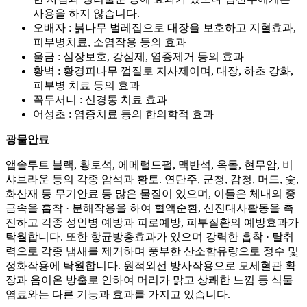
사용을 하지 않습니다.
오배자 : 붉나무 벌레집으로 대장을 보호하고 지혈효과,
피부병치료, 소염작용 등의 효과
울금 : 심장보호, 강심제, 염증제거 등의 효과
황벽 : 황경피나무 껍질로 지사제이며, 대장, 하초 강화,
피부병 치료 등의 효과
꼭두서니 : 신경통 치료 효과
어성초 : 염증치료 등의 한의학적 효과
광물안료
앱솔루트 블랙, 황토석, 에메럴드펄, 맥반석, 옥돌, 현무암, 비
샤브라운 등의 각종 암석과 황토. 연단주, 군청, 감청, 머드, 숯,
화산재 등 무기안료 등 많은 물질이 있으며, 이들은 체내의 중
금속을 흡착 · 분해작용을 하여 혈액순환, 신진대사활동을 촉
진하고 각종 성인병 예방과 피로예방, 피부질환의 예방효과가
탁월합니다. 또한 항균방충효과가 있으며 강력한 흡착 · 탈취
력으로 각종 냄새를 제거하며 풍부한 산소함유량으로 정수 및
정화작용에 탁월합니다. 원적외선 방사작용으로 모세혈관 확
장과 음이온 방출로 인하여 머리가 맑고 상쾌한 느낌 등 식물
염료와는 다른 기능과 효과를 가지고 있습니다.