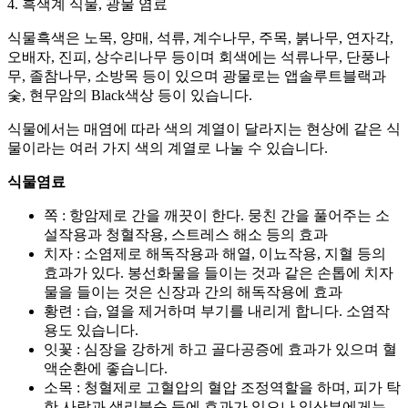
4. 흑색계 식물, 광물 염료
식물흑색은 노목, 양매, 석류, 계수나무, 주목, 붉나무, 연자각,
오배자, 진피, 상수리나무 등이며 회색에는 석류나무, 단풍나
무, 졸참나무, 소방목 등이 있으며 광물로는 앱솔루트블랙과
숯, 현무암의 Black색상 등이 있습니다.
식물에서는 매염에 따라 색의 계열이 달라지는 현상에 같은 식
물이라는 여러 가지 색의 계열로 나눌 수 있습니다.
식물염료
쪽 : 항암제로 간을 깨끗이 한다. 뭉친 간을 풀어주는 소
설작용과 청혈작용, 스트레스 해소 등의 효과
치자 : 소염제로 해독작용과 해열, 이뇨작용, 지혈 등의
효과가 있다. 봉선화물을 들이는 것과 같은 손톱에 치자
물을 들이는 것은 신장과 간의 해독작용에 효과
황련 : 습, 열을 제거하며 부기를 내리게 합니다. 소염작
용도 있습니다.
잇꽃 : 심장을 강하게 하고 골다공증에 효과가 있으며 혈
액순환에 좋습니다.
소목 : 청혈제로 고혈압의 혈압 조정역할을 하며, 피가 탁
한 사람과 생리불순 등에 효과가 있으나 임산부에게는